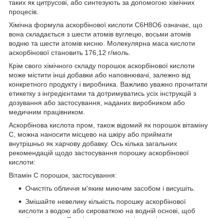
таких як цитрусові, або синтезують за допомогою хімічних
процесів.
Хімічна формула аскорбінової кислоти C6H8O6 означає, що
вона складається з шести атомів вуглецю, восьми атомів
водню та шести атомів кисню. Молекулярна маса кислоти
аскорбінової становить 176,12 г/моль.
Крім свого хімічного складу порошок аскорбінової кислоти
може містити інші добавки або наповнювачі, залежно від
конкретного продукту і виробника. Важливо уважно прочитати
етикетку з інгредієнтами та дотримуватись усіх інструкцій з
дозування або застосування, наданих виробником або
медичним працівником.
Аскорбінова кислота пром, також відомий як порошок вітаміну
С, можна наносити місцево на шкіру або приймати
внутрішньо як харчову добавку. Ось кілька загальних
рекомендацій щодо застосування порошку аскорбінової
кислоти:
Вітамін С порошок, застосування:
Очистіть обличчя м'яким миючим засобом і висушіть.
Змішайте невелику кількість порошку аскорбінової
кислоти з водою або сироваткою на водній основі, щоб