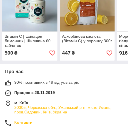
Вітамін С | Ехінацея |
Аскорбінова кислота
Морс
Лимонник | Шипшина 60
(Вітамін С) у порошку 300г
гіал
таблеток
віта
Кола
500
447
916
₴
₴
Coll
Про нас
90% позитивних з 49 відгуків за рік
Працює з 28.11.2019
м. Київ
20305, Черкаська обл., Уманський р-н, місто Умань,
пров.Садовий, Київ, Україна
Контакти