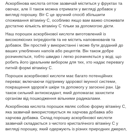
Аскорбінова кислота оптом зазвичай міститься у фруктах та
овочах, але її також можна отримати у вигляді добавок у
вигляді порошку. Віт С це зручний спосіб збільшити
споживання вітаміну С, особливо якщо вам важко споживати
достатню кількість вітаміну С тільки за допомогою дієти.
Наш порошок аскорбінової кислоти виготовлений із
високоякісних інгредієнтів та не містить наповнювачів та
добавок. Він простий у використанні і може бути доданий до
ваших улюблених напоїв або рецептів. Він також добре
розчиняється, тобто швидко і легко розчиняється у воді, що
робить його ідеальним вибором для тих, хто надає перевагу
питній формі вітаміну С.
Порошок аскорбінової кислоти має багато потенційних
переваг, включаючи підтримку здорової імунної системи,
покращення здоров'я шкіри та допомогу у загоєнні ран. Це
також сильний антиоксидант, який допомагає захистити
організм від пошкодження вільними радикалами.
Аскорбінова кислота порошок являє собою форму вітаміну С,
яка зазвичай використовується як харчова добавка або
харчова добавка. Склад порошку аскорбінової кислоти
зазвичай складається з чистого кристалічного вітаміну С у
вигляді порошку, який одержують із різних природних джерел,