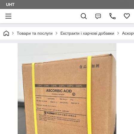
UHT
Товари та послуги
Екстракти і харчові добавки
Аскор