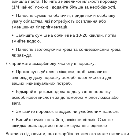
вийшла паста. Почніть з невеликої кількості порошку
(1/4 чайної ложки) і додайте більше за необхідності.
Нанесіть суміш на обличчя, приділяючи особливу
увагу областям, які потребують освітлення або
зменшення гіперпігментації.
Залишіть суміш на обличчі на 10-20 хвилин, потім
змийте водою.
Нанесіть зволожуючий крем та сонцезахисний крем,
як завжди.
Як приймати аскорбінову кислоту в порошку:
Проконсультуйтеся з лікарем, щоб визначити
відповідну дозу порошку аскорбінової кислоти для
ваших індивідуальних потреб.
Відміряйте рекомендоване дозування порошку
аскорбінової кислоти за допомогою мірної ложки або
ваги.
Змішайте порошок із водою чи улюбленим напоєм.
Випийте суміш негайно, оскільки вітамін С може
швидко розкладатися при змішуванні з рідиною
Важливо відзначити, що аскорбінова кислота може викликати