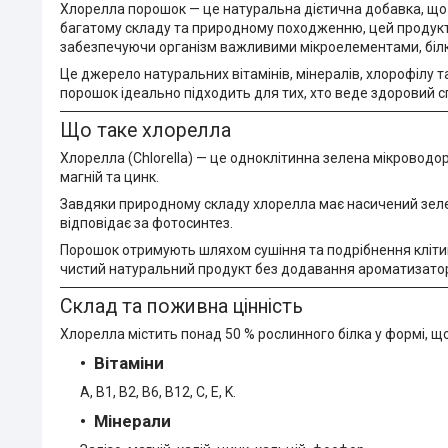
Хлорелла порошок — це натуральна дієтична добавка, що 
багатому складу та природному походженню, цей продукт
забезпечуючи організм важливими мікроелементами, біл
Це джерело натуральних вітамінів, мінералів, хлорофілу т
порошок ідеально підходить для тих, хто веде здоровий с
Що таке хлорелла
Хлорелла (Chlorella) — це одноклітинна зелена мікроводоріс
магній та цинк.
Завдяки природному складу хлорелла має насичений зелен
відповідає за фотосинтез.
Порошок отримують шляхом сушіння та подрібнення клітин
чистий натуральний продукт без додавання ароматизаторів
Склад та поживна цінність
Хлорелла містить понад 50 % рослинного білка у формі, що
Вітаміни
A, B1, B2, B6, B12, C, E, K.
Мінерали