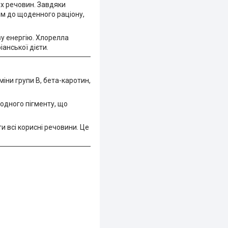
их речовин. Завдяки
м до щоденного раціону,
ву енергію. Хлорелла
анської дієти.
міни групи B, бета-каротин,
одного пігменту, що
 всі корисні речовини. Це