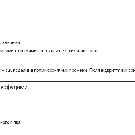
о випічки.
зними та свіжими навіть при невеликій кількості.
 місці, подалі від прямих сонячних променів. Після відкриття вико
уперфудами
ного білка.