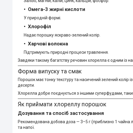
Залізо, магній, калій, цинк, кальцій, фосфор.
Омега-3 жирні кислоти
У природній формі.
Хлорофіл
Надає порошку яскраво-зелений колір.
Харчові волокна
Підтримують природні процеси травлення.
Завдяки такому багатству речовин хлорелла є одним із н
Форма випуску та смак
Порошок має тонку текстуру та насичений зелений колір із 
десерти.
Хлорелла добре поєднується з іншими суперфудами, такими
Як приймати хлореллу порошок
Дозування та спосіб застосування
Рекомендована добова доза — 3–5 г (приблизно 1 чайна ло
та напої.