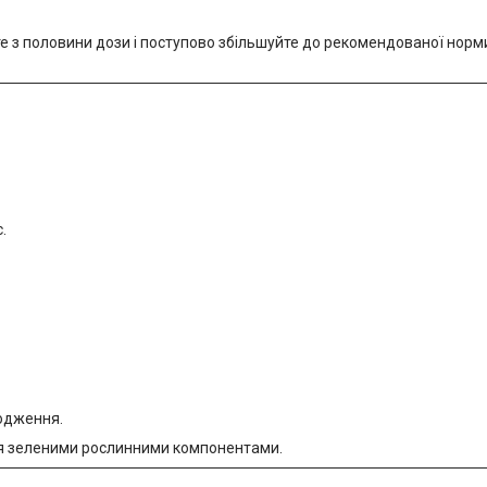
йте з половини дози і поступово збільшуйте до рекомендованої нор
.
ходження.
ня зеленими рослинними компонентами.