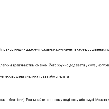
айповноцінніших джерел поживних компонентів серед рослинних пр
легким трав’янистим смаком. Його зручно додавати у смузі, йогурти,
 як спіруліна, ячмінна трава або спельта.
жка без гірки). Розчиняйте порошок у воді, соку або смузі. Можна 