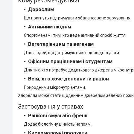
Кому рекомендується
Дорослим
Що прагнуть підтримувати збалансоване харчування.
Активним людям
Спортсменам і тим, хто веде активний спосіб життя.
Вегетаріанцям та веганам
Для людей, що дотримуються відповідної дієти.
Офісним працівникам і студентам
Для тих, хто потребує додаткового джерела мікронутрі
Всім, хто хоче доповнити раціон
Природними мікронутрієнтами.
Хлорелла може стати щоденним джерелом зелених поживн
Застосування у стравах
Ранкові смузі або фреші
Додає біологічну цінність напоям.
Кисломолочні продукти