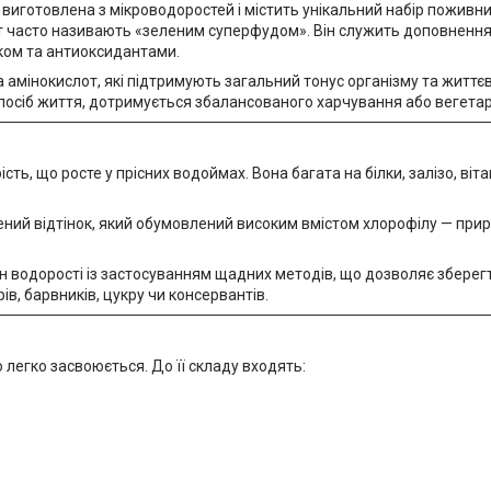
виготовлена з мікроводоростей і містить унікальний набір поживн
 часто називають «зеленим суперфудом». Він служить доповнення
ком та антиоксидантами.
а амінокислот, які підтримують загальний тонус організму та життє
посіб життя, дотримується збалансованого харчування або вегетарі
ть, що росте у прісних водоймах. Вона багата на білки, залізо, віта
ий відтінок, який обумовлений високим вмістом хлорофілу — прир
 водорості із застосуванням щадних методів, що дозволяє зберегти
, барвників, цукру чи консервантів.
 легко засвоюється. До її складу входять: