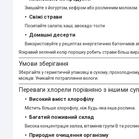
Змішайте з йогуртом, кефіром або рослинним молоком.
Свіжі страви
Посипайте салати, каші, авокадо-тости.
Домашні десерти
Використовуйте у рецептах енергетичних батончиків аб
Яскравий зелений колір порошку робить страви більш вира
Умови зберігання
Зберігайте у герметичній упаковці в сухому, прохолодному
місяців. Уникайте потрапляння вологи.
Переваги хлорели порівняно з іншими с
Високий вміст хлорофілу
Містить більше хлорофілу, ніж будь-яка інша рослина.
Багатий поживний склад
Висока концентрація заліза, вітамінів групи B та рослин
Природне очищення організму