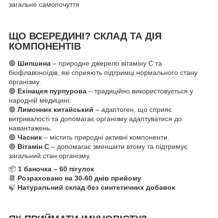
загальне самопочуття
ЩО ВСЕРЕДИНІ? СКЛАД ТА ДІЯ
КОМПОНЕНТІВ
🟢
Шипшина
– природне джерело вітаміну С та
біофлавоноїдів, які сприяють підтримці нормального стану
організму.
🟢
Ехінацея пурпурова
– традиційно використовується у
народній медицині.
🟢
Лимонник китайський
– адаптоген, що сприяє
витривалості та допомагає організму адаптуватися до
навантажень.
🟢
Часник
– містить природні активні компоненти.
🟢
Вітамін С
– допомагає зменшити втому та підтримує
загальний стан організму.
📦
1 баночка – 60 пігулок
📆
Розраховано на 30-60 днів прийому
🍃
Натуральний склад без синтетичних добавок