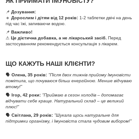
ЯК ПРИЙМАТИ ІМУНОВІСТУ?
📌
Дозування:
🔹
Дорослим і дітям від 12 років:
1-2 таблетки двічі на день
під час їжі, запиваючи водою.
📌
Важливо!
⚠
Це дієтична добавка, а не лікарський засіб.
Перед
застосуванням рекомендується консультація з лікарем.
ЩО КАЖУТЬ НАШІ КЛІЄНТИ?
🗣
Олена, 35 років:
"Після двох тижнів прийому Імуновісти
помітила, що почуваюся більш енергійною. Менше відчуваю
втому!"
🗣
Ігор, 42 роки:
"Приймаю в сезон холодів – допомагає
відчувати себе краще. Натуральний склад – це великий
плюс!"
🗣
Світлана, 29 років:
"Шукала щось натуральне для
підтримки організму, і Імуновіста стала чудовим вибором!"