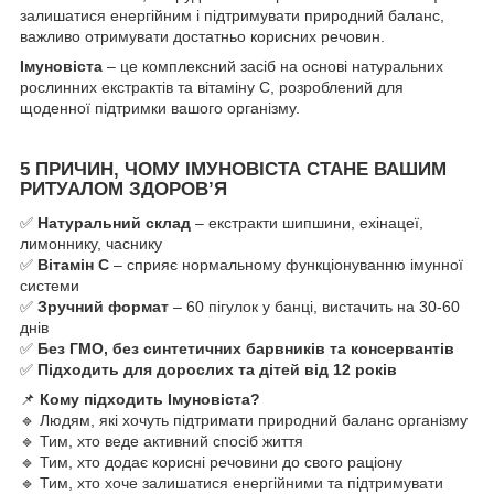
залишатися енергійним і підтримувати природний баланс,
важливо отримувати достатньо корисних речовин.
Імуновіста
– це комплексний засіб на основі натуральних
рослинних екстрактів та вітаміну С, розроблений для
щоденної підтримки вашого організму.
5 ПРИЧИН, ЧОМУ ІМУНОВІСТА СТАНЕ ВАШИМ
РИТУАЛОМ ЗДОРОВ’Я
✅
Натуральний склад
– екстракти шипшини, ехінацеї,
лимоннику, часнику
✅
Вітамін С
– сприяє нормальному функціонуванню імунної
системи
✅
Зручний формат
– 60 пігулок у банці, вистачить на 30-60
днів
✅
Без ГМО, без синтетичних барвників та консервантів
✅
Підходить для дорослих та дітей від 12 років
📌
Кому підходить Імуновіста?
🔹 Людям, які хочуть підтримати природний баланс організму
🔹 Тим, хто веде активний спосіб життя
🔹 Тим, хто додає корисні речовини до свого раціону
🔹 Тим, хто хоче залишатися енергійними та підтримувати